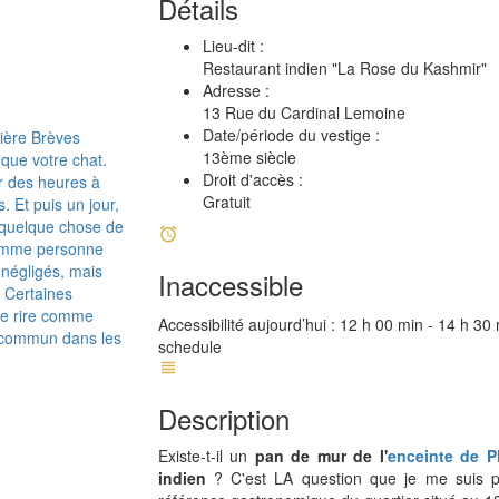
Détails
Lieu-dit :
Restaurant indien "La Rose du Kashmir"
Adresse :
13 Rue du Cardinal Lemoine
Date/période du vestige :
rière Brèves
13ème siècle
s que votre chat.
Droit d'accès :
er des heures à
Gratuit
. Et puis un jour,
r quelque chose de
 comme personne
 négligés, mais
Inaccessible
. Certaines
ire rire comme
Accessibilité aujourd’hui :
12 h 00 min - 14 h 30 
u commun dans les
schedule
Description
Existe-t-il un
pan de mur de l'
enceinte de P
indien
? C'est LA question que je me suis p