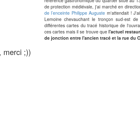
référence gastronomique du quartier situé au 13
de protection médiévale, j'ai marché en directi
de l’enceinte Philippe Auguste
m'attendait ! J'a
Lemoine chevauchant le tronçon sud-est de l'
différentes cartes du tracé historique de l'ouvrag
ces cartes mais il se trouve que
l'actuel resta
de jonction entre l'ancien tracé et la rue du
, merci ;))