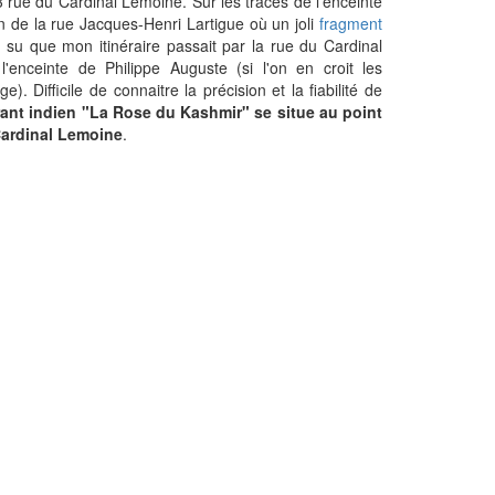
 rue du Cardinal Lemoine. Sur les traces de l'enceinte
on de la rue Jacques-Henri Lartigue où un joli
fragment
i su que mon itinéraire passait par la rue du Cardinal
enceinte de Philippe Auguste (si l'on en croit les
e). Difficile de connaitre la précision et la fiabilité de
urant indien "La Rose du Kashmir" se situe au point
 Cardinal Lemoine
.