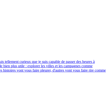
 suis tellement curieux que je suis capable de passer des heures à
 de bien plus utile : explorer les villes et les campagnes comme
es histoires vont vous faire pleurer, d'autres vont vous faire rire comme