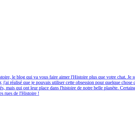
stoire, le blog qui va vous faire aimer l'Histoire plus que votre chat. Je
, j'ai réalisé que je pouvais utiliser cette obsession pour quelque chose
és, mais qui ont leur place dans l'histoire de notre belle planète. Certain
 rues de l'Histoire !