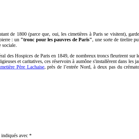
tant de 1800 (parce que, oui, les cimetières à Paris se visitent), gard
pierre : un
"tronc pour les pauvres de Paris"
, une sorte de tirelire p
e sociale.
al des Hospices de Paris en 1849, de nombreux troncs fleurirent sur les
ligieuses et caritatives, ces réservoirs à aumône s'installèrent dans les j
imetière Père Lachaise
, près de l’entrée Nord, à deux pas du crémat
t indiqués avec
*