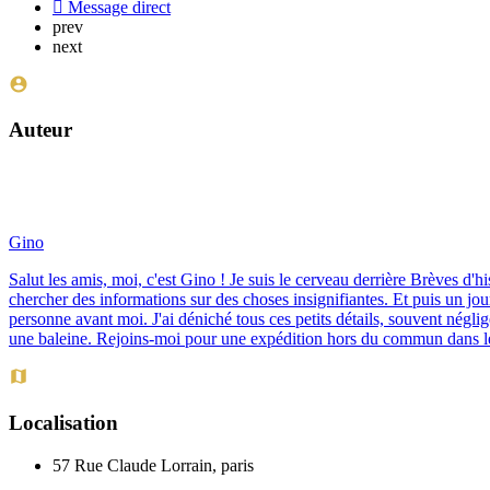
Message direct
prev
next
Auteur
Gino
Salut les amis, moi, c'est Gino ! Je suis le cerveau derrière Brèves d'hi
chercher des informations sur des choses insignifiantes. Et puis un jour
personne avant moi. J'ai déniché tous ces petits détails, souvent néglig
une baleine. Rejoins-moi pour une expédition hors du commun dans les
Localisation
57 Rue Claude Lorrain, paris